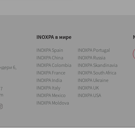
INOXPA в мире
INOXPA Spain
INOXPA Portugal
INOXPA China
INOXPA Russia
INOXPA Colombia
INOXPA Skandinavia
ндери 6,
INOXPA France
INOXPA South Africa
INOXPA India
INOXPA Ukraine
INOXPA Italy
INOXPA UK
57
om
INOXPA Mexico
INOXPA USA
INOXPA Moldova