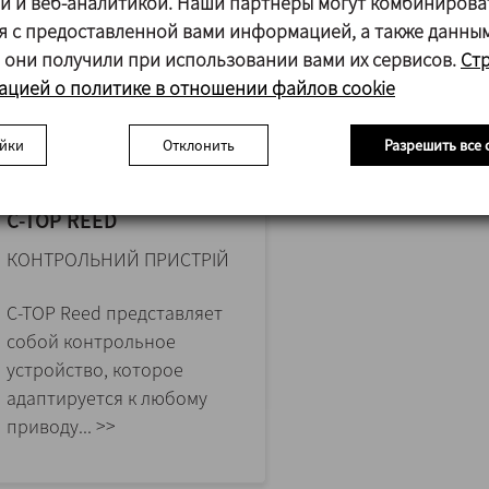
й и веб-аналитикой. Наши партнеры могут комбинирова
я с предоставленной вами информацией, а также данны
 они получили при использовании вами их сервисов.
Ст
цией о политике в отношении файлов cookie
йки
Отклонить
Разрешить все 
C-TOP REED
КОНТРОЛЬНИЙ ПРИСТРІЙ
C-TOP Reed представляет
собой контрольное
устройство, которое
адаптируется к любому
приводу... >>