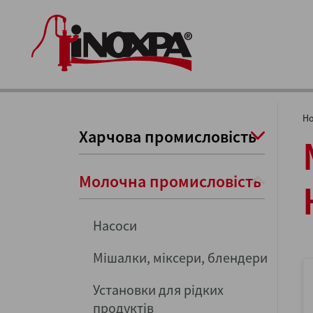
H
Харчова промисловість
Молочна промисловість
Насоси
Мішалки, міксери, блендери
Установки для рідких
продуктів