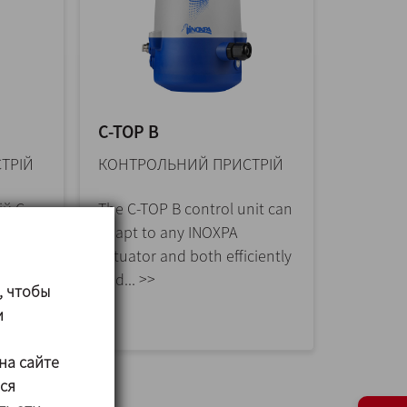
C-TOP B
ТРІЙ
КОНТРОЛЬНИЙ ПРИСТРІЙ
й C-
The C-TOP B control unit can
ати до
adapt to any INOXPA
INOXPA
actuator and both efficiently
 >>
and... >>
, чтобы
и
на сайте
ся