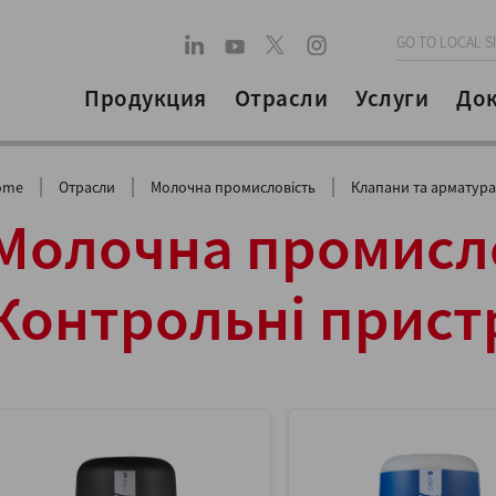
GO TO LOCAL S
Продукция
Отрасли
Услуги
До
|
|
|
ome
Отрасли
Молочна промисловість
Клапани та арматура
Молочна промисло
Контрольні прист