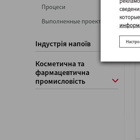
рекламо
Процеси
сведени
которые
Выполненные проекты
информа
Настро
Індустрія напоїв
Косметична та
фармацевтична
промисловість