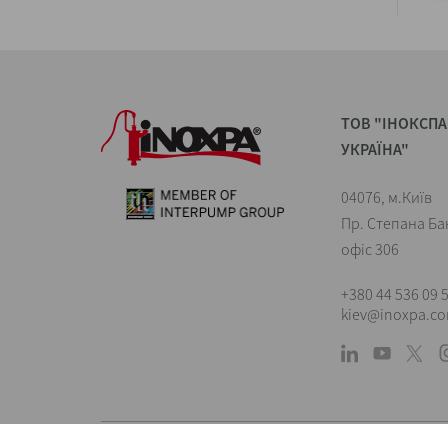
ТОВ "ІНОКСПА
УКРАЇНА"
04076, м.Київ
Пр. Степана Ба
офіс 306
+380 44 536 09 
kiev@inoxpa.c