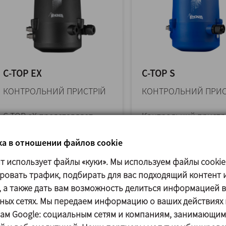
C-TOP EX
C-TOP S
КОНТРОЛЬНИЙ ПРИСТРІЙ
КОНТРОЛЬНИЙ ПРИС
C-TOP eX представляет
Контрольний пристрі
собой контрольное
TOP S можна адаптув
устройство, которое
будь-якого приводу 
а в отношении файлов cookie
адаптируется ко всем
для ефективного та...
йт использует файлы «куки». Мы используем файлы cookie
приводам... >>
ровать трафик, подбирать для вас подходящий контент 
, а также дать вам возможность делиться информацией в
ных сетях. Мы передаем информацию о ваших действиях 
ам Google: социальным сетям и компаниям, занимающим