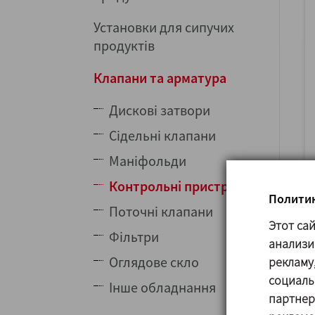
Установки для сипучих
продуктів
Клапани та арматура
Дискові затвори
Сідельні клапани
Маніфольди
Контрольні пристрої
Политик
Поточні клапани
Этот са
Фільтри
анализи
Оглядове скло
рекламу
социаль
Інше обладнання
партнер