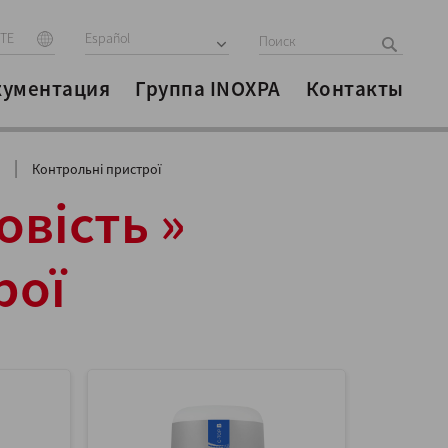
ITE
Español
кументация
Группа INOXPA
Контакты
|
Контрольні пристрої
вість »
рої