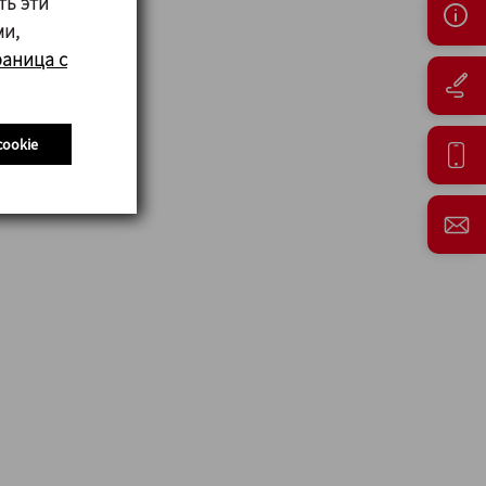
ть эти
ми,
раница с
cookie