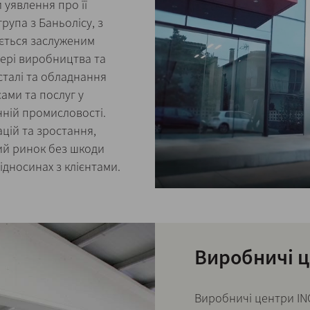
 уявлення про її
рупа з Баньолісу, з
ується заслуженим
фері виробництва та
сталі та обладнання
ами та послуг у
чній промисловості.
цій та зростання,
ий ринок без шкоди
 відносинах з клієнтами.
Виробничі 
Виробничі центри INO