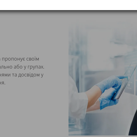
а пропонує своїм
ально або у групах.
нями та досвідом у
ня.