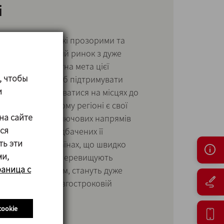
і
зація зробила межі прозорими та
диний динамічний ринок з дуже
нції. Пріоритетна мета цієї
, чтобы
лягає в тому, щоб підтримувати
и
лієнтами, адаптуватися на місцях до
 того, що в кожному регіоні є свої
на сайте
ють. Одним з ключових напрямів
ся
 компанії, передбачених її
ть эти
 інвестиції в країнах, що швидко
ми,
зростання яких перевищують
раница с
яких, таким чином, стануть дуже
строковій та довгостроковій
cookie