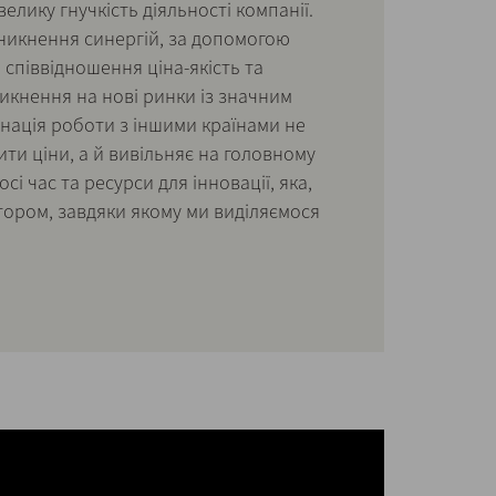
велику гнучкість діяльності компанії.
никнення синергій, за допомогою
 співвідношення ціна-якість та
икнення на нові ринки із значним
нація роботи з іншими країнами не
ити ціни, а й вивільняє на головному
сі час та ресурси для інновації, яка,
тором, завдяки якому ми виділяємося