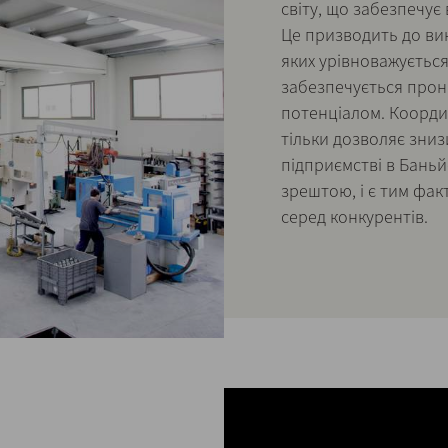
світу, що забезпечує 
Це призводить до ви
яких урівноважується
забезпечується прон
потенціалом. Коорди
тільки дозволяє зниз
підприємстві в Баньйо
зрештою, і є тим фак
серед конкурентів.