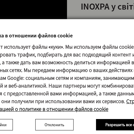
INOXPA у світ
INOXPA у світі Глобалі
перетворила світ на є
а в отношении файлов cookie
високим рівнем конкуре
йт использует файлы «куки». Мы используем файлы cookie
комерційної мережі по
ровать трафик, подбирать для вас подходящий контент 
постійний контакт із к
, а также дать вам возможность делиться информацией в
їхніх вимог, виходячи з
ных сетях. Мы передаем информацию о ваших действиях 
фактори, що обумовлю
ам Google: социальным сетям и компаниям, занимающим
розширення діяльності
й и веб-аналитикой. Наши партнеры могут комбинирова
стратегічним планом, є
я с предоставленной вами информацией, а также данны
розвиваються, темпи 
 они получили при использовании вами их сервисов.
Ст
європейські та ринки 
цией о политике в отношении файлов cookie
важливими в середньо
перспективі.
йки
Отклонить
Разрешить все 