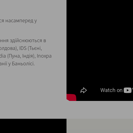
ся насамперед у
ення здійснюються в
лдова), IDS (Тьєні,
dia (Пуна, Індія), Inoxpa
ії у Баньолісі.