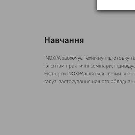
Навчання
INOXPA заохочує технічну підготовку т
клієнтам практичні семінари, індивіду
Експерти INOXPA діляться своїми знан
галузі застосування нашого обладнан