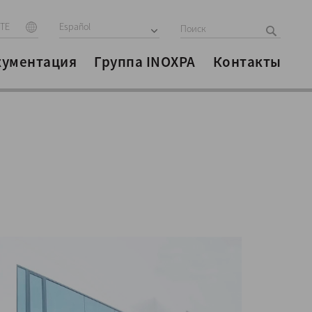
ITE
Español
кументация
Группа INOXPA
Контакты