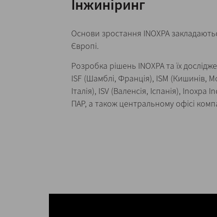
Інжиніринг
Основи зростання INOXPA закладають
Європі.
Розробка рішень INOXPA та їх дослідж
ISF (Шамблі, Франція), ISM (Кишинів, Мо
Італія), ISV (Валенсія, Іспанія), Inoxpa In
ПАР, а також центральному офісі компан