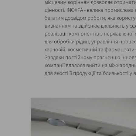
місцевим корінням дозволяє отримати
цінності. INOXPA - велика промислова г
багатим досвідом роботи, яка корист
визнанням та здійснює діяльність у с
реалізації компонентів з нержавіючої 
для обробки рідин, управління процес
харчовій, косметичній та фармацевти
Завдяки постійному прагненню іннова
компанії вдалося вийти на міжнародн
для якості її продукції та близькості у