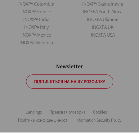
INOXPA Colombia
INOXPA Skandinavia
INOXPA France
INOXPA South Africa
INOXPA India
INOXPA Ukraine
INOXPA Italy
INOXPA UK
INOXPA Mexico
INOXPA USA
INOXPA Moldova
Newsletter
ПІДПИШІТЬСЯ НА НАШУ РОЗСИЛКУ
Landings
Правовая оговорка
Cookies
Політика конфіденційності
Information Security Policy
Мы оставляем за собой право без предварительного уведомления