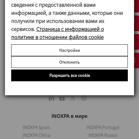
сведения с предоставленной вами
информацией, а также данными, которые они
получили при использовании вами их
сервисов.
Страница с информацией о
политике в отношении файлов cookie
ТОВ "ІНОКСПА УКРАЇНА"
Настройки
04076, м.Київ
Отклонить
Пр. Степана Бандери 6, офіс 306
Разрешить все cookie
+380 44 536 09 57
kiev@inoxpa.com
INOXPA в мире
INOXPA Spain
INOXPA Portugal
INOXPA China
INOXPA Russia