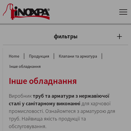
фильтры
|
|
|
Home
Продукция
Клапани та арматура
Інше обладнання
Інше обладнання
Виробник
труб та арматури з нержавіючої
сталі у санітарному виконанні
для харчової
промисловості. Ознайомтеся з арматурою для
труб. Найвища якість продукції та
обслуговування.