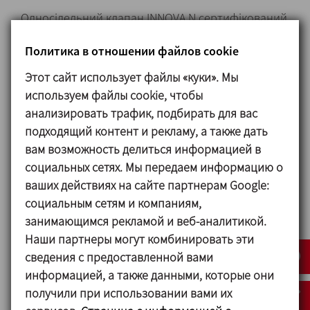
Односідельний клапан INNOVA N сертифікований
згідно стандарту 3-A.
Политика в отношении файлов cookie
Увага! список опцій, сертифікованих згідно 3-A.
Этот сайт использует файлы «куки». Мы
используем файлы cookie, чтобы
Материалы
анализировать трафик, подбирать для вас
подходящий контент и рекламу, а также дать
Деталі в контакті з продуктом 1.4404 (AISI 316L)
вам возможность делиться информацией в
Інші деталі з нерж.сталі 1.4301 (AISI 304)
социальных сетях. Мы передаем информацию о
Прокладки EPDM
ваших действиях на сайте партнерам Google:
социальным сетям и компаниям,
Обробка поверхні:
занимающимся рекламой и веб-аналитикой.
Внутрішня полірована Ra ≤ 0,8 μm
Наши партнеры могут комбинировать эти
Зовнішня Матова
сведения с предоставленной вами
Розміри:
информацией, а также данными, которые они
DIN EN 10357 series A DN 25 - DN 100
получили при использовании вами их
ASTM A269/270 OD 1’’ - OD 4’’