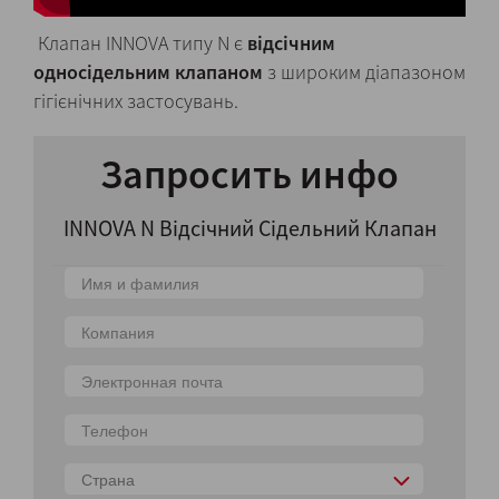
Клапан INNOVA типу N є
відсічним
односідельним клапаном
з широким діапазоном
гігієнічних застосувань.
Запросить инфо
INNOVA N Відсічний Сідельний Клапан
Страна