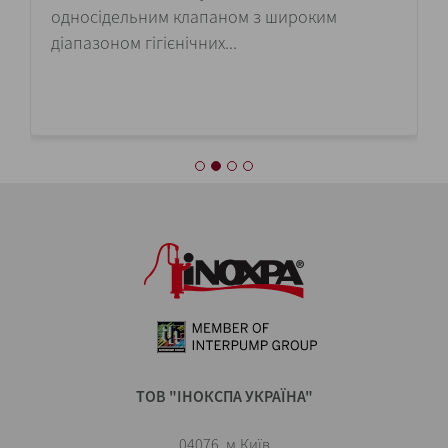
односідельним клапаном з широким
діапазоном гігієнічних...
ТОВ "ІНОКСПА УКРАЇНА"
04076, м.Київ