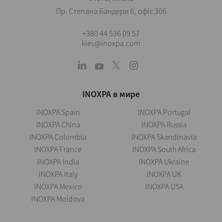
Пр. Степана Бандери 6, офіс 306
+380 44 536 09 57
kiev@inoxpa.com
INOXPA в мире
INOXPA Spain
INOXPA Portugal
INOXPA China
INOXPA Russia
INOXPA Colombia
INOXPA Skandinavia
INOXPA France
INOXPA South Africa
INOXPA India
INOXPA Ukraine
INOXPA Italy
INOXPA UK
INOXPA Mexico
INOXPA USA
INOXPA Moldova