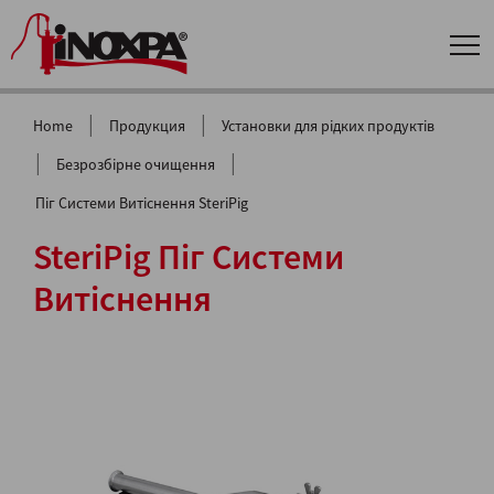
|
|
Home
Продукция
Установки для рідких продуктів
|
|
Безрозбірне очищення
Піг Системи Витіснення SteriPig
SteriPig Піг Системи
Витіснення