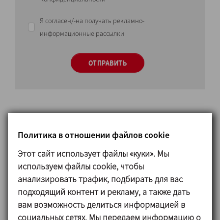
Я согласен/-на получать рекламно-
информационные рассылки
ОТПРАВИТЬ
Политика в отношении файлов cookie
Принцип работы
Этот сайт использует файлы «куки». Мы
используем файлы cookie, чтобы
Система STERIPIG є високогігієнічним рішенням,
анализировать трафик, подбирать для вас
оскільки ніякий компонент не залишає і не
подходящий контент и рекламу, а также дать
проникає в установку. Сфера маніпулюється
вам возможность делиться информацией в
магнітом ззовні. У процесі миття CIP при
социальных сетях. Мы передаем информацию о