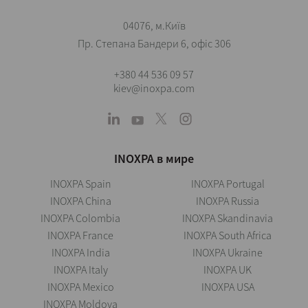
04076, м.Київ
Пр. Степана Бандери 6, офіс 306
+380 44 536 09 57
kiev@inoxpa.com
INOXPA в мире
INOXPA Spain
INOXPA Portugal
INOXPA China
INOXPA Russia
INOXPA Colombia
INOXPA Skandinavia
INOXPA France
INOXPA South Africa
INOXPA India
INOXPA Ukraine
INOXPA Italy
INOXPA UK
INOXPA Mexico
INOXPA USA
INOXPA Moldova