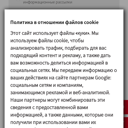
информационные рассылки
ОТПРАВИТЬ
Политика в отношении файлов cookie
Этот сайт использует файлы «куки». Мы
используем файлы cookie, чтобы
анализировать трафик, подбирать для вас
подходящий контент и рекламу, а также дать
вам возможность делиться информацией в
Принцип работы
социальных сетях. Мы передаем информацию о
ваших действиях на сайте партнерам Google:
Висока швидкість та вивірені допуски між
социальным сетям и компаниям,
ротором та статором сприяють високому
занимающимся рекламой и веб-аналитикой.
потенціалу всмоктування.
Наши партнеры могут комбинировать эти
Продукт всмоктується у верхню частину головки і
сведения с предоставленной вами
прямує до її центру. Потім ротором продукт
информацией, а также данными, которые они
викидається радіально. Гідравлічне подрібнення
получили при использовании вами их
відбувається, коли продукт залишає статор через