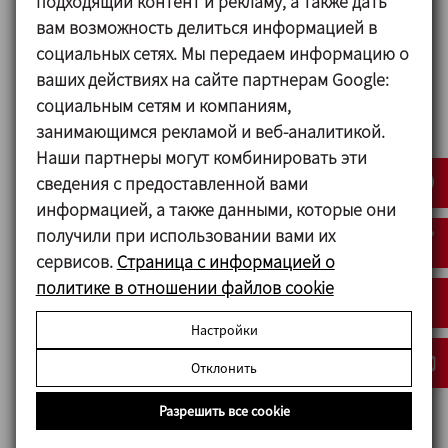
подходящий контент и рекламу, а также дать
Материалы
вам возможность делиться информацией в
Детали, контактирующие с продуктом: 1.4404
социальных сетях. Мы передаем информацию о
(AISI 316L)
ваших действиях на сайте партнерам Google:
Другие детали из стали: 1.4301 (AISI 304)
социальным сетям и компаниям,
Уплотнения, контактирующие с продуктом: EPDM
занимающимся рекламой и веб-аналитикой.
Наши партнеры могут комбинировать эти
Отделка поверхности
сведения с предоставленной вами
Внутренняя: Блестящая полировка Ra ≤ 0,8 мкм
информацией, а также данными, которые они
Наружная: Матовая
получили при использовании вами их
сервисов.
Страница с информацией о
политике в отношении файлов cookie
Опции
Настройки
Пневматический привод двойного действия.
Отклонить
Уплотнения из FPM и HNBR.
Другие соединения: наружная резьба, clamp.
Разрешить все cookie
Внешние датчики положения.