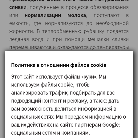
сливки
, полученные в процессе обезжиривания
или
нормализации молока
, поступают в
емкость, где нормализуются до необходимой
жирности. В теплообменную рубашку подается
ледяная вода и при помощи мешалки сливки
перемешиваются и охлаждаются до температуры
созревания. По окончании созревания, сливки
подаются в бочку для сбивания сливок или в
Политика в отношении файлов cookie
маслоизготовитель
.
Этот сайт использует файлы «куки». Мы
используем файлы cookie, чтобы
анализировать трафик, подбирать для вас
Конструкция и
подходящий контент и рекламу, а также дать
характеристики
вам возможность делиться информацией в
социальных сетях. Мы передаем информацию о
Закрытая емкость вертикального типа из
ваших действиях на сайте партнерам Google:
нержавеющей стали AISI 316L или AISI 304.
социальным сетям и компаниям,
Теплообменная рубашка для нагрева продукта