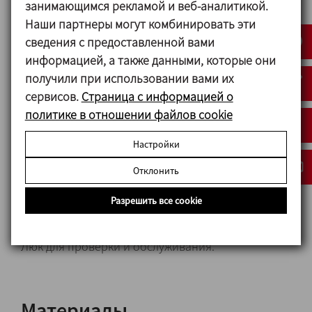
занимающимся рекламой и веб-аналитикой.
при помощи горячей воды или пара, и
Наши партнеры могут комбинировать эти
охлаждения продукта при помощи ледяной воды
сведения с предоставленной вами
или водно-гликолевой смеси.
информацией, а также данными, которые они
Мешалка с регулируемой скоростью вращения
получили при использовании вами их
для обеспечения хорошего перемешивания
сервисов.
Страница с информацией о
сырья и готового продукта.
политике в отношении файлов cookie
Датчик контроля температуры.
Регулятор температуры.
Настройки
Датчики уровня.
Отклонить
Воздушный фильтр.
Шаровые форсунки для мойки CIP.
Разрешить все cookie
Смотровое отверстие с подсветкой для удобства
эксплуатации.
Люк для проверки и обслуживания.
Материалы