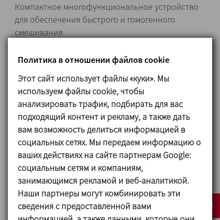
Компактное многофункциональное устройство
для обеспечения быстрого и гомогенного
смешивания
широкого спектра твердых веществ с жидкостями
с высокой вязкостью.
Политика в отношении файлов cookie
Гигиеническое исполнение.
Этот сайт использует файлы «куки». Мы
Одинарное торцевое уплотнение.
используем файлы cookie, чтобы
Простой монтаж/демонтаж благодаря
анализировать трафик, подбирать для вас
соединениям CLAMP ISO 2852.
подходящий контент и рекламу, а также дать
Дисковый затвор в бункере.
вам возможность делиться информацией в
Дисковые затворы на миксере и насосе.
социальных сетях. Мы передаем информацию о
Возможность очистки и дезинфекции без
ваших действиях на сайте партнерам Google:
демонтажа оборудования.
социальным сетям и компаниям,
Бункер приварен к столу, что обеспечивает
занимающимся рекламой и веб-аналитикой.
полностью гладкую поверхность.
Наши партнеры могут комбинировать эти
Электрическая панель из нержавеющей стали с
сведения с предоставленной вами
переключателем пуска/остановки и
информацией, а также данными, которые они