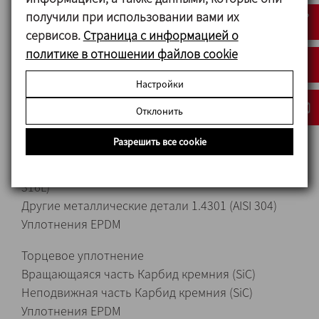
автоматическим выключателем для защиты
получили при использовании вами их
двигателя.
сервисов.
Страница с информацией о
Устройство оснащено колесами.
политике в отношении файлов cookie
Дренажный клапан clamp для полного
опорожнения устройства.
Настройки
Отклонить
Материалы
Разрешить все cookie
Детали, контактирующие с продуктом 1.4404 (AISI
316L)
Другие металлические детали 1.4301 (AISI 304)
Уплотнения EPDM
Торцевое уплотнение
Вращающаяся часть Карбид кремния (SiC)
Неподвижная часть Карбид кремния (SiC)
Уплотнения EPDM