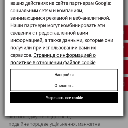
ваших действиях на сайте партнерам Google:
Ущільнення EPDM
социальным сетям и компаниям,
Торцеве ущільнення:
занимающимся рекламой и веб-аналитикой.
Рухома частина Silicon carbide (SiC).
Наши партнеры могут комбинировать эти
Стаціонарна частина Carbon (C)
сведения с предоставленной вами
Ущільнення EPDM
информацией, а также данными, которые они
получили при использовании вами их
Обробка поверхні:
сервисов.
Страница с информацией о
Внутрішня Ra<0,8 μm
политике в отношении файлов cookie
Зовнішня Матова
Настройки
Отклонить
Опции
Разрешить все cookie
Торцеве ущільнення із SiC/SiC або TuC/SiC.
Інші варіанти ущільнення: торцеве ущільнення,
що охолоджується (quench),
подвійне торцеве ущільнення, манжетне