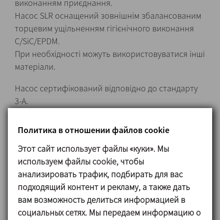
виконанням приєднання.
Насос SLR оснащений зовнішнім збалансованим
торцевим ущільненням гігієнічного виконання
C/SiC/EPDM.
При необхідності можуть використовуватися інші
матеріали.
Насос сертифікований відповідно до стандарту
3-A.
Увага! Див. список опцій, сертифікованих згідно
3-A.
Политика в отношении файлов cookie
Этот сайт использует файлы «куки». Мы
используем файлы cookie, чтобы
Материалы
анализировать трафик, подбирать для вас
подходящий контент и рекламу, а также дать
Деталі, що контактують із продуктом Нержавіюча
вам возможность делиться информацией в
сталь AISI 316L
социальных сетях. Мы передаем информацию о
Опора підшипників GG 25