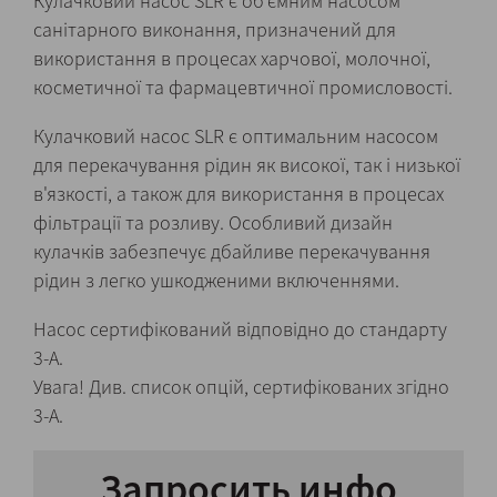
Кулачковий насос SLR є об'ємним насосом
санітарного виконання, призначений для
використання в процесах харчової, молочної,
косметичної та фармацевтичної промисловості.
Кулачковий насос SLR є оптимальним насосом
для перекачування рідин як високої, так і низької
в'язкості, а також для використання в процесах
фільтрації та розливу. Особливий дизайн
кулачків забезпечує дбайливе перекачування
рідин з легко ушкодженими включеннями.
Насос сертифікований відповідно до стандарту
3-A.
Увага! Див. список опцій, сертифікованих згідно
3-A.
Запросить инфо