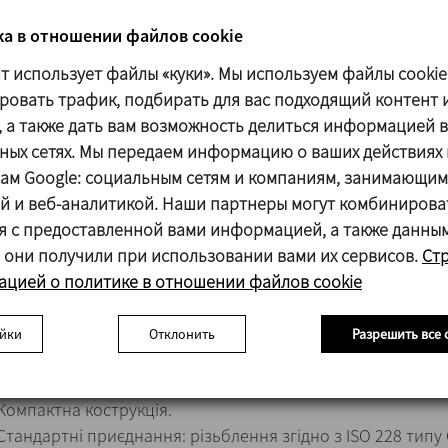
а в отношении файлов cookie
йт использует файлы «куки». Мы используем файлы cookie
ровать трафик, подбирать для вас подходящий контент 
, а также дать вам возможность делиться информацией в
ных сетях. Мы передаем информацию о ваших действиях 
ам Google: социальным сетям и компаниям, занимающим
Дихальний клапан
впускає та випускає повітря при випо
й и веб-аналитикой. Наши партнеры могут комбинирова
зрівнюючи тиск зовні та всередині резервуара.
я с предоставленной вами информацией, а также данны
Дихальний клапан
налаштований на надлишковий тиск та
 они получили при использовании вами их сервисов.
Ст
резервуар від пошкоджень.
цией о политике в отношении файлов cookie
йки
Отклонить
Разрешить все 
Розміри 2" та 2 ½".
Простий у розбиранні.
Компактна кострукція.
Стандартні приєднання: різьблення згідно з ISO 228 типу 