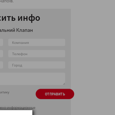
напоїв.
сить инфо
альний Клапан
литику
ОТПРАВИТЬ
кламно-информационные