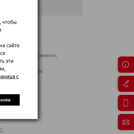
, чтобы
и
на сайте
ся
рожненні та заповненні,
ть эти
ми,
 вакуум і захищає
раница с
cookie
G.