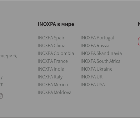
INOXPA в мире
INOXPA Spain
INOXPA Portugal
INOXPA China
INOXPA Russia
INOXPA Colombia
INOXPA Skandinavia
ндери 6,
INOXPA France
INOXPA South Africa
INOXPA India
INOXPA Ukraine
INOXPA Italy
INOXPA UK
57
om
INOXPA Mexico
INOXPA USA
INOXPA Moldova
Правовая оговорка
Cookies
Політика конфіденційності
Information 