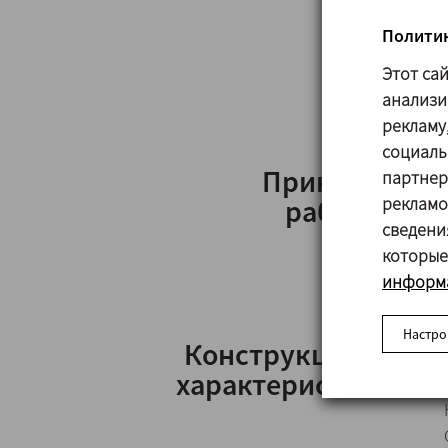
Политик
Этот са
анализи
рекламу
социаль
Принцип
партнер
рекламо
работы
сведени
которые
информа
Настро
Конструкция и
характеристики