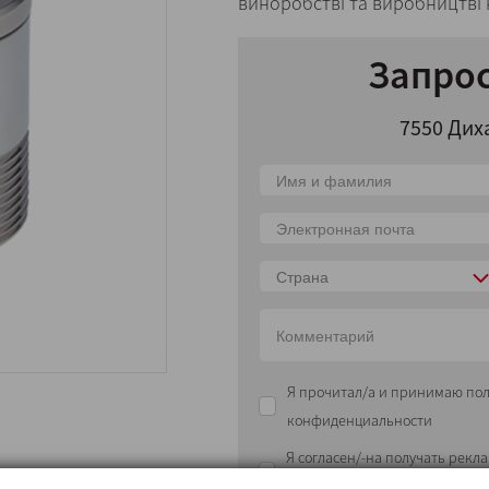
виноробстві та виробництві 
Запро
7550 Дих
Страна
Я прочитал/а и принимаю по
конфиденциальности
Я согласен/-на получать ре
рассылки