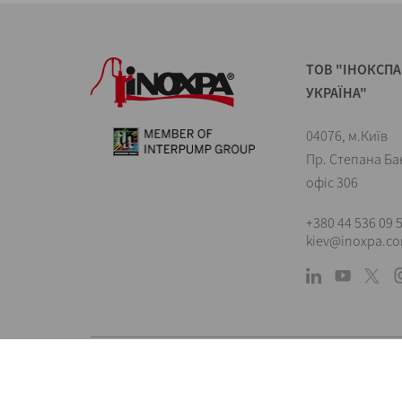
ТОВ "ІНОКСПА
УКРАЇНА"
04076, м.Київ
Пр. Степана Ба
офіс 306
+380 44 536 09 
kiev@inoxpa.c
Landings