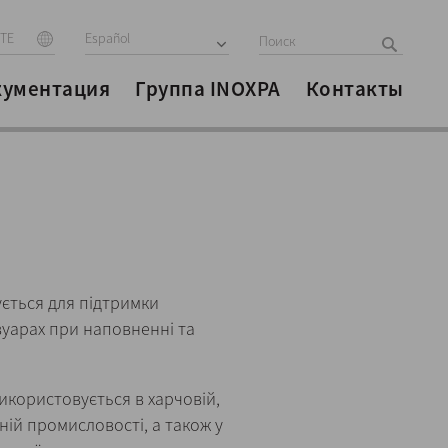
ITE
Español
кументация
Группа INOXPA
Контакты
ється для підтримки
уарах при наповненні та
користовується в харчовій,
ій промисловості, а також у