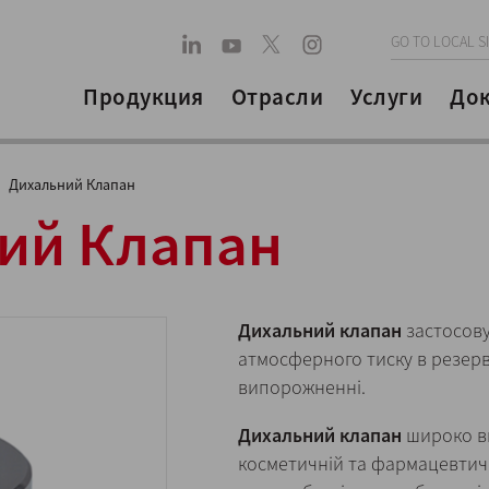
GO TO LOCAL S
Продукция
Отрасли
Услуги
До
Дихальний Клапан
ий Клапан
Дихальний клапан
застосову
атмосферного тиску в резерв
випорожненні.
Дихальний клапан
широко ви
косметичній та фармацевтичн